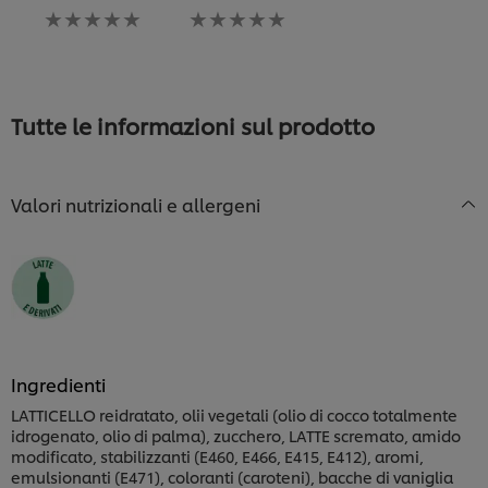
Nessuna
Nessuna
valutazione
valutazione
inviata
inviata
per
per
questo
questo
recipe
recipe
Tutte le informazioni sul prodotto
Valori nutrizionali e allergeni
Ingredienti
LATTICELLO reidratato, olii vegetali (olio di cocco totalmente
idrogenato, olio di palma), zucchero, LATTE scremato, amido
modificato, stabilizzanti (E460, E466, E415, E412), aromi,
emulsionanti (E471), coloranti (caroteni), bacche di vaniglia