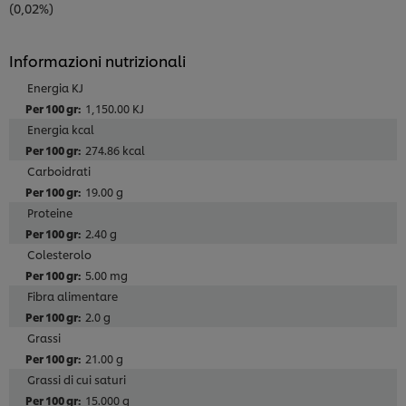
(0,02%)
Informazioni nutrizionali
Energia KJ
1,150.00 KJ
Energia kcal
274.86 kcal
Carboidrati
19.00 g
Proteine
2.40 g
Colesterolo
5.00 mg
Fibra alimentare
2.0 g
Grassi
Usiamo cookies e tecnologie simili – anche di terze
21.00 g
parti – per migliorare la tua esperienza online sul
Grassi di cui saturi
nostro sito, beneficiare di alcune opportunità (come
salvare la tua "shopping basket" online) e – previo
15.000 g