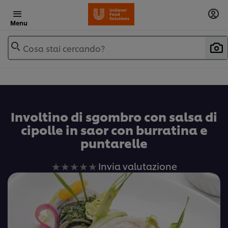
Menu
Cosa stai cercando?
Involtino di sgombro con salsa di
cipolle in saor con burratina e
puntarelle
Nessuna
Invia valutazione
valutazione
inviata
per
questo