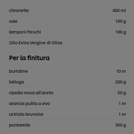
citronette
400 ml
sale
100 g
lamponi freschi
100 g
Olio Extra Vergine di Oliva
Per la finitura
burratine
10 nr
lattuga
200 g
cipolla rossa all'aceto
50 g
arancia pulita a vivo
1 nr
cetriolo brunoise
1 nr
puntarelle
300 g