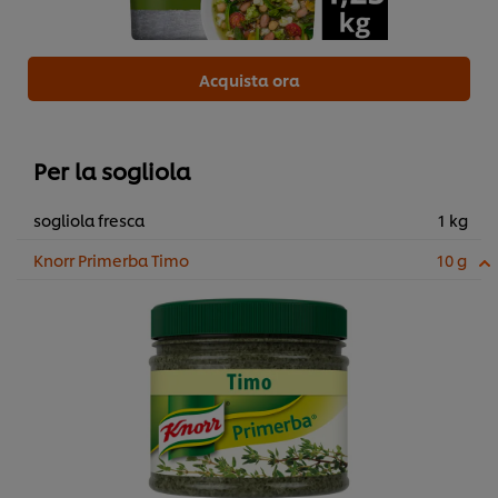
Acquista ora
Per la sogliola
sogliola fresca
1 kg
Knorr Primerba Timo
10 g