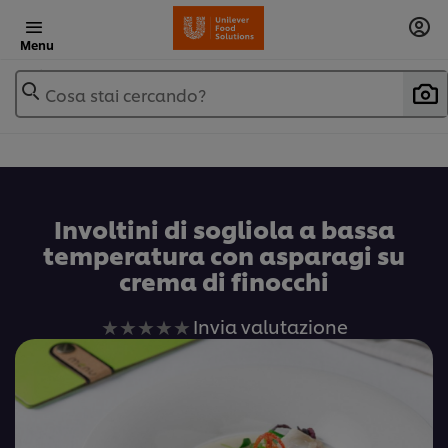
Menu
Cosa stai cercando?
Involtini di sogliola a bassa
temperatura con asparagi su
crema di finocchi
Nessuna
Invia valutazione
valutazione
inviata
per
questo