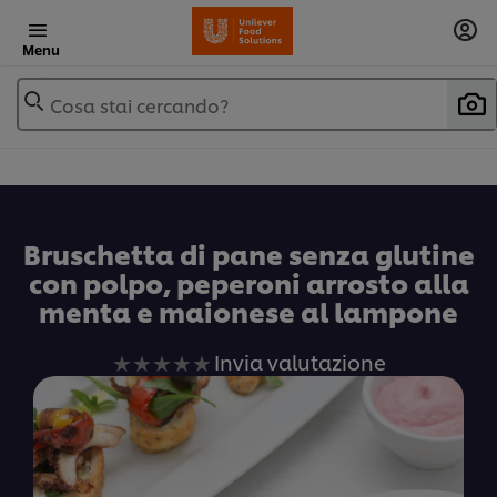
Menu
Cosa stai cercando?
Bruschetta di pane senza glutine
con polpo, peperoni arrosto alla
menta e maionese al lampone
Nessuna
Invia valutazione
valutazione
inviata
per
questo