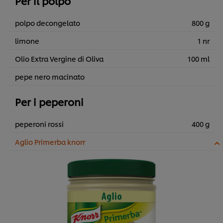
Per il polpo
polpo decongelato
800 g
limone
1 nr
Olio Extra Vergine di Oliva
100 ml
pepe nero macinato
Per i peperoni
peperoni rossi
400 g
Aglio Primerba knorr