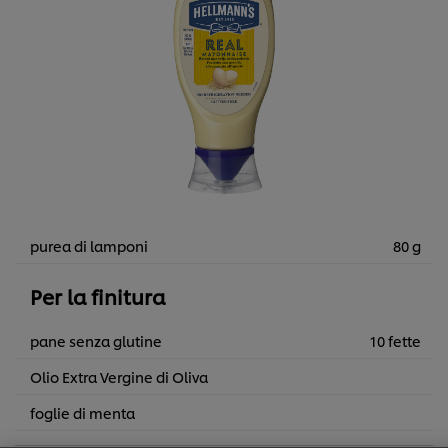
purea di lamponi
80 g
Per la finitura
Usiamo cookies e tecnologie simili – anche di terze parti
pane senza glutine
10 fette
– per migliorare la tua esperienza online sul nostro sito,
beneficiare di alcune opportunità (come salvare la tua
Olio Extra Vergine di Oliva
"shopping basket" online) e – previo consenso – fornire
funzionalità di social media (Facebook, Instagram, etc.)
foglie di menta
e personalizzare i contenuti e gli annunci che vedi in
base ai tuoi interessi (sul nostro sito e su quelli dei