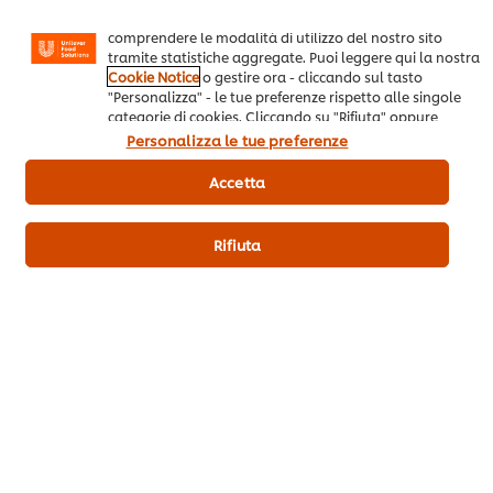
partners). I cookies possono, inoltre, aiutarci a
a. Aperitivi e Antipasti
b. Pesce
comprendere le modalità di utilizzo del nostro sito
tramite statistiche aggregate. Puoi leggere qui la nostra
Cookie Notice
o gestire ora - cliccando sul tasto
"Personalizza" - le tue preferenze rispetto alle singole
categorie di cookies. Cliccando su "Rifiuta" oppure
chiudendo il banner tramite la X a destra, saranno
Personalizza le tue preferenze
Puoi essere il primo a votare.
utilizzati solo i cookies necessari e tecnici. Invece,
cliccando su "Accetta", acconsenti all’utilizzo di tutti i
Accetta
cookie del nostro sito.
Invia valutazione
Rifiuta
Scarica PDF
Email