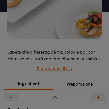
recipe
Sapete che differenza c’è tra polpo e polipo?
Molte volte vi sarà capitato di sentire questi due
termini usati indifferentemente, sebbene ciò
Per saperne di più
costituisca un errore. In effetti il polpo, noto
anche come piovra, è il cefalopode
Ingredienti
Preparazione
comunemente mangiato sulle tavole di mezzo
mondo, mentre il polipo racchiude nella sua
−
+
definizione animali come le anemoni e i coralli.
...