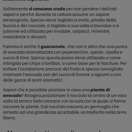
Solitamente
si consuma crudo
per non perdere i delicati
sapori e perché durante la cottura assume un sapore
amarognolo. Spesso viene tagliato a metà, privato della
buccia e del nocciolo, e tagliato a sua volta a brunoise o a
julienne ed utilizzato per insalate, carpacci, minestre,
macedonie e dessert.
Famoso è anche il
guacamole
, che non è altro che una purea
di avocado aromatizzata con peperoncino, spezie, cipolla e
succo di lime. Spesso questa purea viene utilizzato o come
intingolo per chips o tortillas, o come base per le farciture. Per
evitare l’ossidazione precoce del frutto è spesso consigliato
marinare l’avocado con del succo di limone o agrumi o con
delle gocce di aceti aromatici.
Sapevi che è possibile piantare in casa una
pianta di
avocado
? Bisogna posizionare il nocciolo al centro di un vaso
sotto la terra e farlo crescere con la cura con la quale si fanno
crescere le piante. Dal nocciolo nascerà un germoglio che
arrivato ad una grandezza accettabile va trasferito nella terra
libera.