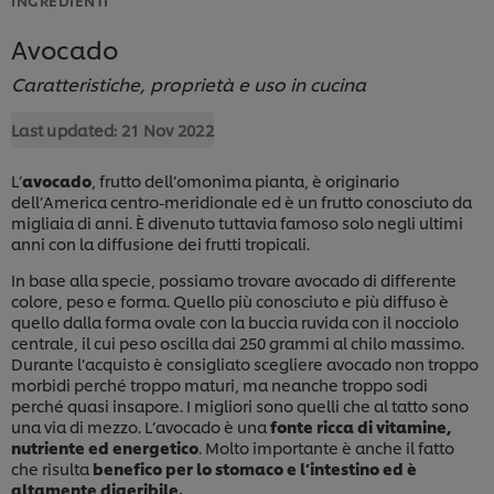
Avocado
Caratteristiche, proprietà e uso in cucina
Last updated:
21 Nov 2022
L’
avocado
, frutto dell’omonima pianta, è originario
dell’America centro-meridionale ed è un frutto conosciuto da
migliaia di anni. È divenuto tuttavia famoso solo negli ultimi
anni con la diffusione dei frutti tropicali.
In base alla specie, possiamo trovare avocado di differente
colore, peso e forma. Quello più conosciuto e più diffuso è
quello dalla forma ovale con la buccia ruvida con il nocciolo
centrale, il cui peso oscilla dai 250 grammi al chilo massimo.
Durante l’acquisto è consigliato scegliere avocado non troppo
morbidi perché troppo maturi, ma neanche troppo sodi
perché quasi insapore. I migliori sono quelli che al tatto sono
una via di mezzo. L’avocado è una
fonte ricca di vitamine,
nutriente ed energetico
. Molto importante è anche il fatto
che risulta
benefico per lo stomaco e l’intestino ed è
altamente digeribile.