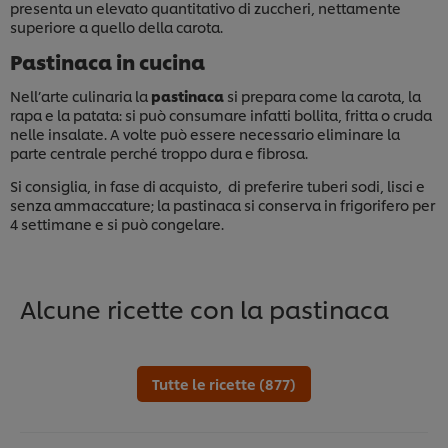
presenta un elevato quantitativo di zuccheri, nettamente
superiore a quello della carota.
Pastinaca in cucina
Nell’arte culinaria la
pastinaca
si prepara come la carota, la
rapa e la patata: si può consumare infatti bollita, fritta o cruda
nelle insalate. A volte può essere necessario eliminare la
parte centrale perché troppo dura e fibrosa.
Si consiglia, in fase di acquisto, di preferire tuberi sodi, lisci e
senza ammaccature; la pastinaca si conserva in frigorifero per
4 settimane e si può congelare.
Alcune ricette con la pastinaca
Tutte le ricette (877)
Usiamo cookies e tecnologie simili – anche di terze
parti – per migliorare la tua esperienza online sul