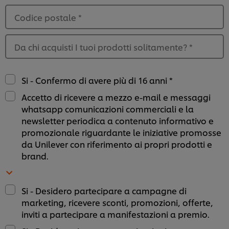
Codice postale
*
Da chi acquisti I tuoi prodotti solitamente?
*
Si - Confermo di avere più di 16 anni *
Accetto di ricevere a mezzo e-mail e messaggi
whatsapp comunicazioni commerciali e la
newsletter periodica a contenuto informativo e
promozionale riguardante le iniziative promosse
da Unilever con riferimento ai propri prodotti e
brand.
Si - Desidero partecipare a campagne di
Usiamo cookies e tecnologie simili – anche di terze
marketing, ricevere sconti, promozioni, offerte,
parti – per migliorare la tua esperienza online sul
inviti a partecipare a manifestazioni a premio.
nostro sito, beneficiare di alcune opportunità (come
salvare la tua "shopping basket" online) e – previo