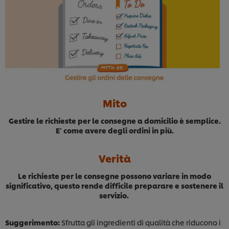
Mito
Gestire le richieste per le consegne a domicilio è semplice.
E' come avere degli ordini in più.
Verità
Le richieste per le consegne possono variare in modo
significativo, questo rende difficile preparare e sostenere il
Usiamo cookies e tecnologie simili – anche di terze
servizio.
parti – per migliorare la tua esperienza online sul
nostro sito, beneficiare di alcune opportunità (come
Suggerimento:
Sfrutta gli ingredienti di qualità che riducono i
salvare la tua "shopping basket" online) e – previo