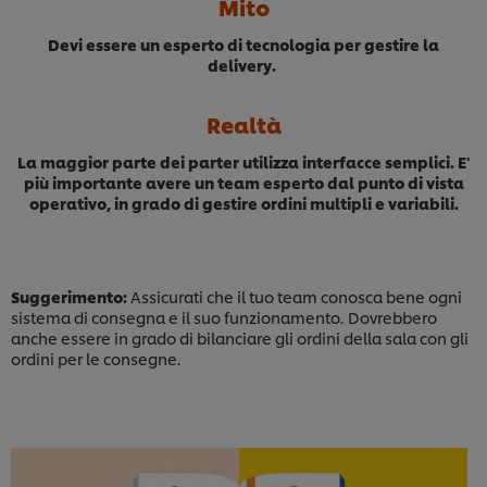
Mito
Devi essere un esperto di tecnologia per gestire la
delivery.
Realtà
La maggior parte dei parter utilizza interfacce semplici. E'
più importante avere un team esperto dal punto di vista
operativo, in grado di gestire ordini multipli e variabili.
Suggerimento:
A
ssicurati che il tuo team conosca bene ogni
sistema di consegna e il suo funzionamento.
Dovrebbero
anche essere in grado di bilanciare gli ordini della sala con gli
ordini per le consegne.