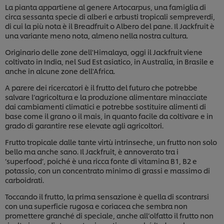
La pianta appartiene al genere Artocarpus, una famiglia di
circa sessanta specie di alberi e arbusti tropicali sempreverdi,
di cui la più nota è il Breadfruit o Albero del pane. Il Jackfruit è
una variante meno nota, almeno nella nostra cultura.
Originario delle zone dell'Himalaya, oggi il Jackfruit viene
coltivato in India, nel Sud Est asiatico, in Australia, in Brasile e
anche in alcune zone dell'Africa.
A parere dei ricercatori è il frutto del futuro che potrebbe
salvare l’agricoltura e la produzione alimentare minacciate
dai cambiamenti climatici e potrebbe sostituire alimenti di
base come il grano o il mais, in quanto facile da coltivare e in
grado di garantire rese elevate agli agricoltori.
Frutto tropicale dalle tante virtù intrinseche, un frutto non solo
bello ma anche sano. Il Jackfruit, è annoverato tra i
‘superfood’, poiché è una ricca fonte di vitamina B1, B2 e
potassio, con un concentrato minimo di grassi e massimo di
carboidrati.
Toccando il frutto, la prima sensazione è quella di scontrarsi
con una superficie rugosa e coriacea che sembra non
promettere granché di speciale, anche all’olfatto il frutto non