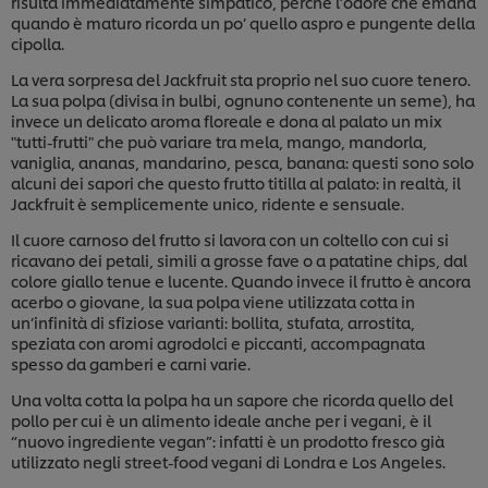
risulta immediatamente simpatico, perché l’odore che emana
quando è maturo ricorda un po’ quello aspro e pungente della
cipolla.
La vera sorpresa del Jackfruit sta proprio nel suo cuore tenero.
La sua polpa (divisa in bulbi, ognuno contenente un seme), ha
invece un delicato aroma floreale e dona al palato un mix
"tutti-frutti" che può variare tra mela, mango, mandorla,
vaniglia, ananas, mandarino, pesca, banana: questi sono solo
alcuni dei sapori che questo frutto titilla al palato: in realtà, il
Jackfruit è semplicemente unico, ridente e sensuale.
Il cuore carnoso del frutto si lavora con un coltello con cui si
ricavano dei petali, simili a grosse fave o a patatine chips, dal
colore giallo tenue e lucente. Quando invece il frutto è ancora
acerbo o giovane, la sua polpa viene utilizzata cotta in
un’infinità di sfiziose varianti: bollita, stufata, arrostita,
speziata con aromi agrodolci e piccanti, accompagnata
spesso da gamberi e carni varie.
Una volta cotta la polpa ha un sapore che ricorda quello del
pollo per cui è un alimento ideale anche per i vegani, è il
“nuovo ingrediente vegan”: infatti è un prodotto fresco già
utilizzato negli street-food vegani di Londra e Los Angeles.
Usiamo cookies e tecnologie simili – anche di terze