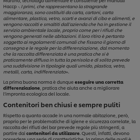
Martino, tecnologo alimentare e consulente per manuali
Haccp
-. I primi, che rappresentano la stragrande
maggioranza, sono costituiti da carta, cartoni, carta
alimentare, plastica, vetro, scarti e avanzi di cibo e alimenti, e
vengono raccolti e smaltiti dall’azienda che ha in gestione il
servizio ambientale locale, proprio come per i rifiuti che
vengono generati nelle abitazioni. Il loro ritiro è pertanto
soggetto ai regolamenti comunali che fissano il giorno di
consegna e le regole per la differenziazione, dal momento
che la raccolta differenziata è una pratica che si è
praticamente diffusa in tutta la penisola e di solito prevede
una suddivisione in tipologie quali umido, plastica, vetro,
metalli, carta, indifferenziato
».
La prima buona norma è dunque
eseguire una corretta
differenziazione
, pratica che aiuta anche a migliorare
l’impronta ecologica del locale.
Contenitori ben chiusi e sempre puliti
Rispetto a quanto accade in una normale abitazione, però,
proprio per le problematiche di igiene e sicurezza correlate, la
raccolta dei rifiuti del bar prevede regole più stringenti, a
partire dai
contenitori da utilizzare
. Questi, infatti, devono
possedere una serie di caratteristiche, la prima delle quali è