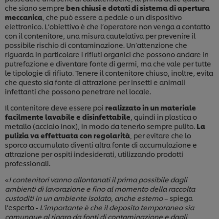
che siano sempre
ben chiusi e dotati di sistema di apertura
meccanica
, che può essere a pedale o un dispositivo
elettronico. L’obiettivo è che l’operatore non venga a contatto
con il contenitore, una misura cautelativa per prevenire il
possibile rischio di contaminazione. Un’attenzione che
riguarda in particolare i rifiuti organici che possono andare in
putrefazione e diventare fonte di germi, ma che vale per tutte
le tipologie di rifiuto. Tenere il contenitore chiuso, inoltre, evita
che questo sia fonte di attrazione per insetti e animali
infettanti che possono penetrare nel locale.
Il contenitore deve essere poi
realizzato in un materiale
facilmente lavabile e disinfettabile
, quindi in plastica o
metallo (acciaio inox), in modo da tenerlo sempre pulito.
La
pulizia va effettuata con regolarità
, per evitare che lo
sporco accumulato diventi altra fonte di accumulazione e
attrazione per ospiti indesiderati, utilizzando prodotti
professionali.
«
I contenitori vanno allontanati il prima possibile dagli
ambienti di lavorazione e fino al momento della raccolta
custoditi in un ambiente isolato, anche esterno
– spiega
Usiamo cookies e tecnologie simili – anche di terze
l’esperto -
L’importante è che il deposito temporaneo sia
parti – per migliorare la tua esperienza online sul
comunque al riparo da fonti di contaminazione e dagli
nostro sito, beneficiare di alcune opportunità (come