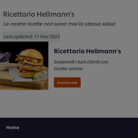
Ricettario Hellmann's
Le nostre ricette non sono mai la stessa salsa
Last updated:
17 Nov 2022
Ricettario Hellmann's
Sorprendi i tuoi clienti con
ricette uniche.
Usiamo cookies e tecnologie simili – anche di terze
parti – per migliorare la tua esperienza online sul
Home
nostro sito, beneficiare di alcune opportunità (come
salvare la tua "shopping basket" online) e – previo