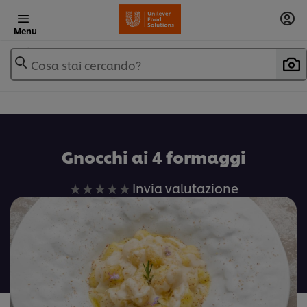
Menu
Cosa stai cercando?
Gnocchi ai 4 formaggi
Nessuna
Invia valutazione
valutazione
inviata
per
questo
recipe