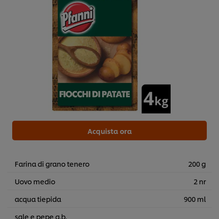
Acquista ora
Farina di grano tenero
200 g
Uovo medio
2 nr
acqua tiepida
900 ml
sale e pepe q.b.