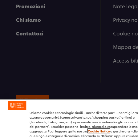
Promozioni
Note legal
Chi siamo
Privacy no
Contattaci
Cookie no
Mappa del
Accessibil
© 2026 Unilever Food Solutions / Tutt
Usiamo cookies e tecnologie simili – anche di terze parti – per migliorar
alcune opportunità (come salvare la tua "shopping basket" online) e – 
(Facebook, Instagram, etc.) e personalizzare i contenuti e gli annunci che 
dei partners). I cookies possono, inoltre, aiutarci a comprendere le moda
aggregate. Puoi leggere qui la nostra
Cookie Notice
o gestire ora - cli
alle singole categorie di cookies. Cliccando su "Rifiuta" oppure chiudend