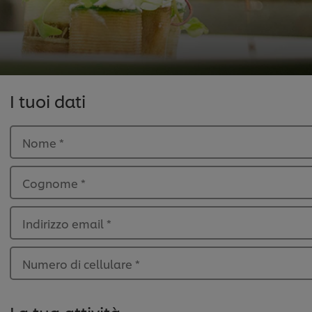
I tuoi dati
Nome
*
Cognome
*
Indirizzo email
*
Numero di cellulare
*