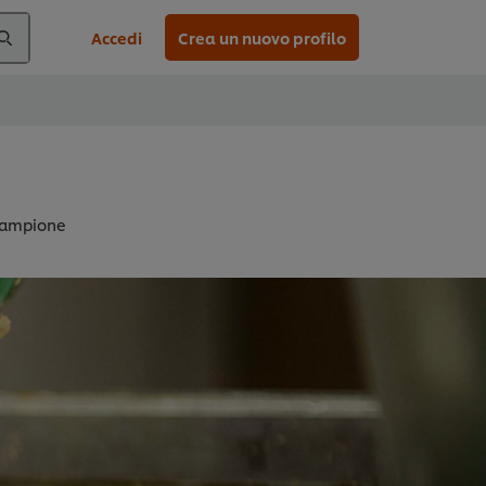
Accedi
Crea un nuovo profilo
campione