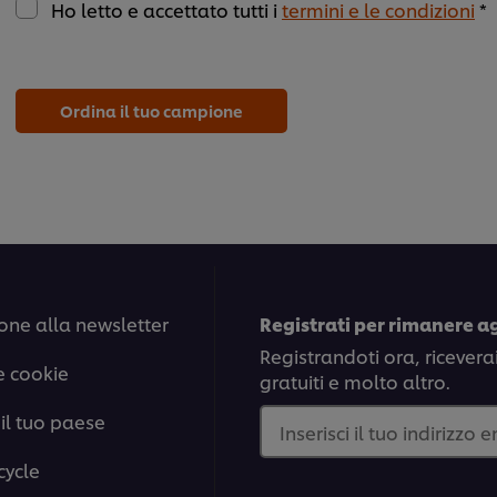
Ho letto e accettato tutti i
termini e le condizioni
*
Ordina il tuo campione
one alla newsletter
Registrati per rimanere a
Registrandoti ora, ricevera
e cookie
gratuiti e molto altro.
il tuo paese
Inserisci il tuo indirizzo 
cycle