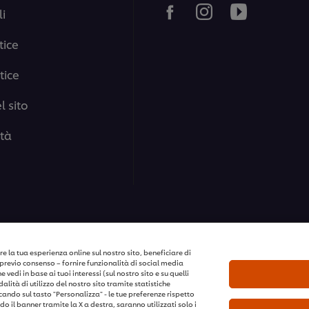
i
tice
tice
 sito
ità
i i diritti riservati
e la tua esperienza online sul nostro sito, beneficiare di
previo consenso – fornire funzionalità di social media
vedi in base ai tuoi interessi (sul nostro sito e su quelli
lità di utilizzo del nostro sito tramite statistiche
ccando sul tasto "Personalizza" - le tue preferenze rispetto
o il banner tramite la X a destra, saranno utilizzati solo i