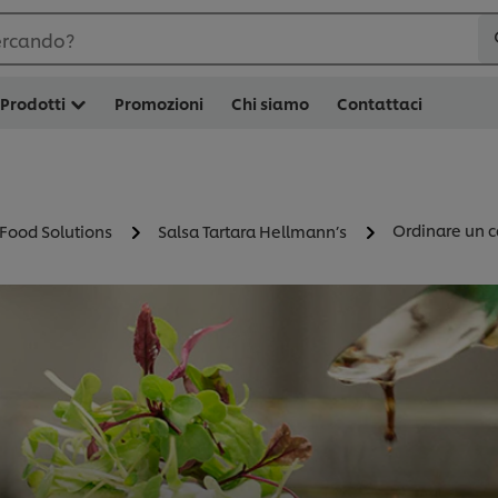
ercando?
Prodotti
Promozioni
Chi siamo
Contattaci
Ordinare un 
 Food Solutions
Salsa Tartara Hellmann’s