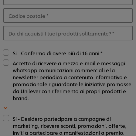
Codice postale
*
Da chi acquisti I tuoi prodotti solitamente?
*
Si - Confermo di avere più di 16 anni *
Accetto di ricevere a mezzo e-mail e messaggi
whatsapp comunicazioni commerciali e la
newsletter periodica a contenuto informativo e
promozionale riguardante le iniziative promosse
da Unilever con riferimento ai propri prodotti e
brand.
Si - Desidero partecipare a campagne di
Usiamo cookies e tecnologie simili – anche di terze
marketing, ricevere sconti, promozioni, offerte,
parti – per migliorare la tua esperienza online sul
inviti a partecipare a manifestazioni a premio.
nostro sito, beneficiare di alcune opportunità (come