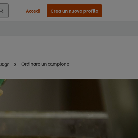
Accedi
Crea un nuovo profilo
Ordinare un campione
900gr