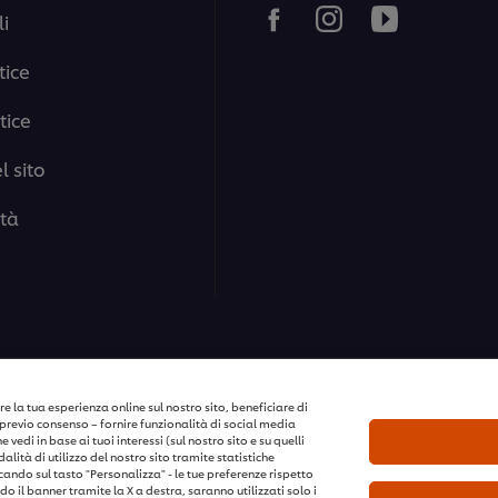
i
tice
tice
 sito
ità
i i diritti riservati
e la tua esperienza online sul nostro sito, beneficiare di
previo consenso – fornire funzionalità di social media
vedi in base ai tuoi interessi (sul nostro sito e su quelli
lità di utilizzo del nostro sito tramite statistiche
ccando sul tasto "Personalizza" - le tue preferenze rispetto
o il banner tramite la X a destra, saranno utilizzati solo i