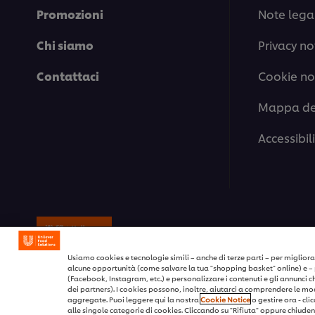
Promozioni
Note legal
Chi siamo
Privacy no
Contattaci
Cookie no
Mappa del
Accessibil
© 2026 Unilever Food Solutions / Tutt
Usiamo cookies e tecnologie simili – anche di terze parti – per migliorar
alcune opportunità (come salvare la tua "shopping basket" online) e – 
(Facebook, Instagram, etc.) e personalizzare i contenuti e gli annunci che 
dei partners). I cookies possono, inoltre, aiutarci a comprendere le moda
aggregate. Puoi leggere qui la nostra
Cookie Notice
o gestire ora - cli
alle singole categorie di cookies. Cliccando su "Rifiuta" oppure chiudend