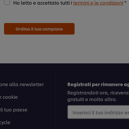
Ho letto e accettato tutti i
termini e le condizioni
*
Ordina il tuo campione
one alla newsletter
Registrati per rimanere a
Registrandoti ora, ricevera
e cookie
gratuiti e molto altro.
il tuo paese
Inserisci il tuo indirizzo 
cycle