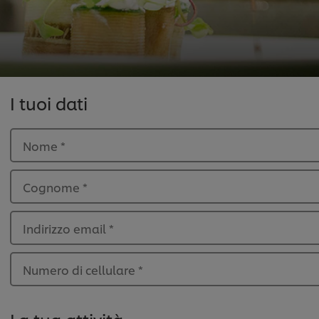
I tuoi dati
Nome
*
Cognome
*
Indirizzo email
*
Numero di cellulare
*