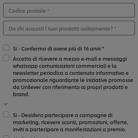
Codice postale
*
Da chi acquisti I tuoi prodotti solitamente?
*
Si - Confermo di avere più di 16 anni *
Accetto di ricevere a mezzo e-mail e messaggi
whatsapp comunicazioni commerciali e la
newsletter periodica a contenuto informativo e
promozionale riguardante le iniziative promosse
da Unilever con riferimento ai propri prodotti e
brand.
Usiamo cookies e tecnologie simili – anche di terze
Si - Desidero partecipare a campagne di
parti – per migliorare la tua esperienza online sul
marketing, ricevere sconti, promozioni, offerte,
nostro sito, beneficiare di alcune opportunità (come
salvare la tua "shopping basket" online) e – previo
inviti a partecipare a manifestazioni a premio.
consenso – fornire funzionalità di social media