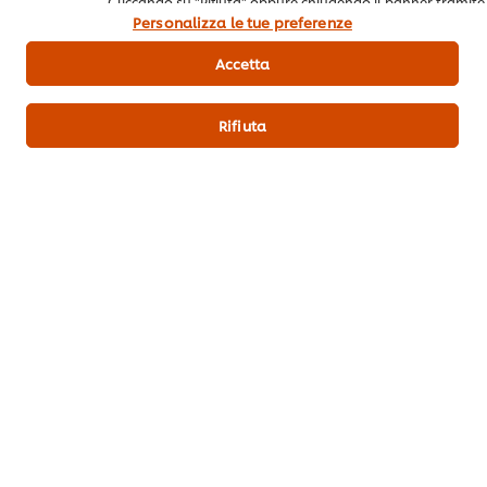
Cliccando su "Rifiuta" oppure chiudendo il banner tramite
Fibra alimentare
la X a destra, saranno utilizzati solo i cookies necessari e
Personalizza le tue preferenze
2.5 g
tecnici. Invece, cliccando su "Accetta", acconsenti
Grassi
all’utilizzo di tutti i cookie del nostro sito.
Accetta
19.00 g
Grassi di cui saturi
Rifiuta
15.000 g
Sale
0.50 g
SUGAR
5.50 g
Scarica la scheda tecnica del prodotto (Fic)
Allergeni
Latte e derivati
Uova e derivati
Cereali contenenti Glutine