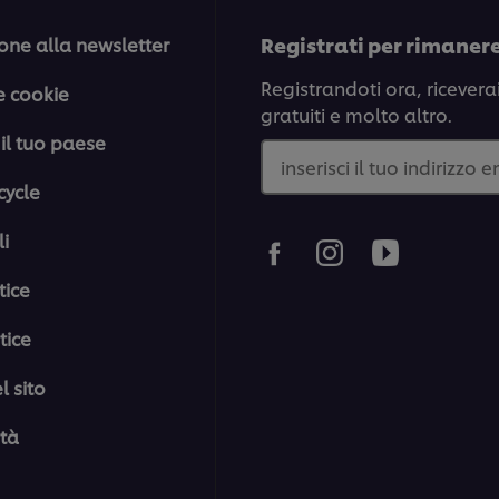
Registrati per rimaner
one alla newsletter
Registrandoti ora, ricevera
e cookie
gratuiti e molto altro.
il tuo paese
inserisci il tuo indirizzo 
cycle
i
tice
tice
 sito
ità