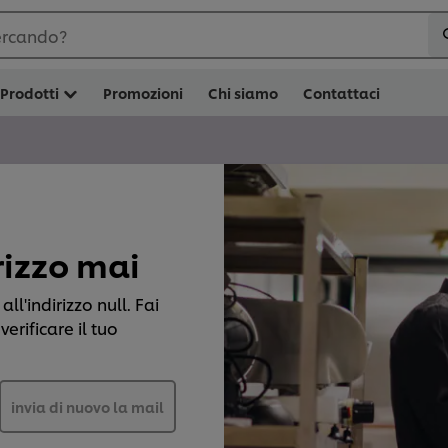
ercando?
Prodotti
Promozioni
Chi siamo
Contattaci
irizzo mai
ll'indirizzo null. Fai
verificare il tuo
invia di nuovo la mail