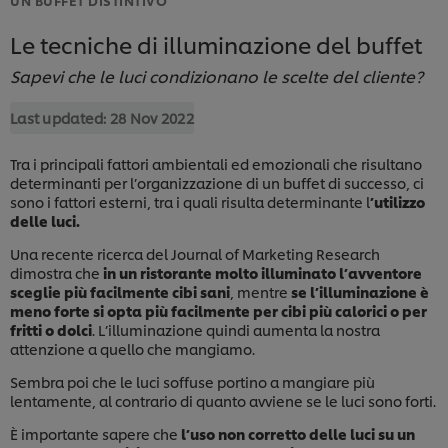
Le tecniche di illuminazione del buffet
Sapevi che le luci condizionano le scelte del cliente?
Last updated:
28 Nov 2022
Tra i principali fattori ambientali ed emozionali che risultano
determinanti per l’organizzazione di un buffet di successo, ci
sono i fattori esterni, tra i quali risulta determinante l
’utilizzo
delle luci.
Una recente ricerca del Journal of Marketing Research
dimostra che
in un ristorante molto illuminato l’avventore
sceglie più facilmente cibi sani
, mentre
se l’illuminazione è
meno forte si opta più facilmente per cibi più calorici o per
fritti o dolci
. L’illuminazione quindi aumenta la nostra
attenzione a quello che mangiamo.
Sembra poi che le luci soffuse portino a mangiare più
lentamente, al contrario di quanto avviene se le luci sono forti.
È importante sapere che
l’uso non corretto delle luci su un