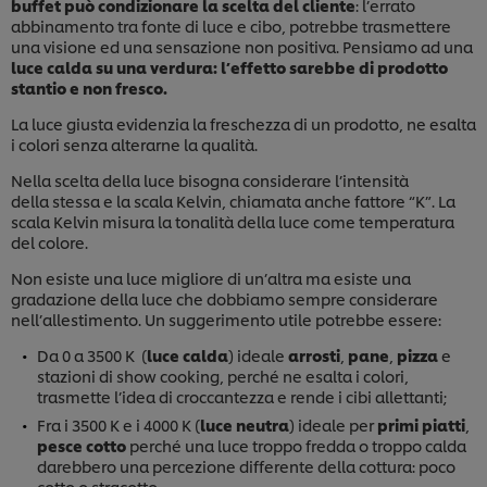
buffet può condizionare la scelta del cliente
: l’errato
abbinamento tra fonte di luce e cibo, potrebbe trasmettere
una visione ed una sensazione non positiva. Pensiamo ad una
luce calda su una verdura: l’effetto sarebbe di prodotto
stantio e non fresco.
La luce giusta evidenzia la freschezza di un prodotto, ne esalta
i colori senza alterarne la qualità.
Nella scelta della luce bisogna considerare l’intensità
della stessa e la scala Kelvin, chiamata anche fattore “K”. La
scala Kelvin misura la tonalità della luce come temperatura
del colore.
Non esiste una luce migliore di un’altra ma esiste una
gradazione della luce che dobbiamo sempre considerare
nell’allestimento. Un suggerimento utile potrebbe essere:
Da 0 a 3500 K (
luce calda
) ideale
arrosti
,
pane
,
pizza
e
stazioni di show cooking, perché ne esalta i colori,
trasmette l’idea di croccantezza e rende i cibi allettanti;
Usiamo cookies e tecnologie simili – anche di terze
parti – per migliorare la tua esperienza online sul
Fra i 3500 K e i 4000 K (
luce neutra
) ideale per
primi piatti
,
nostro sito, beneficiare di alcune opportunità (come
pesce cotto
perché una luce troppo fredda o troppo calda
salvare la tua "shopping basket" online) e – previo
darebbero una percezione differente della cottura: poco
consenso – fornire funzionalità di social media
cotto o stracotto.