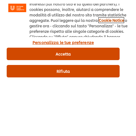
interessi (sul nostro sito e su quelli dei partners). I
Contattaci
cookies possono, inoltre, aiutarci a comprendere le
modalità di utilizzo del nostro sito tramite statistiche
aggregate. Puoi leggere qui la nostra
Cookie Notice
o
Registrazione alla newsletter
gestire ora - cliccando sul tasto "Personalizza" - le tue
preferenze rispetto alle singole categorie di cookies.
Cliccando su "Rifiuta" oppure chiudendo il banner
Preferenze cookie
tramite la X a destra, saranno utilizzati solo i cookies
Personalizza le tue preferenze
necessari e tecnici. Invece, cliccando su "Accetta",
Seleziona il tuo paese
acconsenti all’utilizzo di tutti i cookie del nostro sito.
Accetta
Please Recycle
Rifiuta
Note legali
Privacy notice
Cookie notice
Mappa del sito
Accessibilità