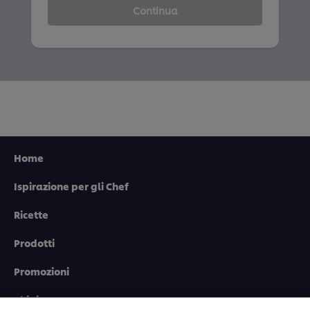
Continua
Home
Ispirazione per gli Chef
Ricette
Usiamo cookies e tecnologie simili – anche di terze
Prodotti
parti – per migliorare la tua esperienza online sul
nostro sito, beneficiare di alcune opportunità (come
salvare la tua "shopping basket" online) e – previo
Promozioni
consenso – fornire funzionalità di social media
(Facebook, Instagram, etc.) e personalizzare i
Chi siamo
contenuti e gli annunci che vedi in base ai tuoi