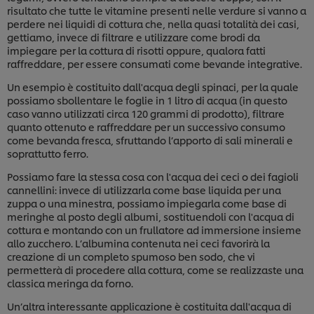
risultato che tutte le vitamine presenti nelle verdure si vanno a
perdere nei liquidi di cottura che, nella quasi totalità dei casi,
gettiamo, invece di filtrare e utilizzare come brodi da
impiegare per la cottura di risotti oppure, qualora fatti
raffreddare, per essere consumati come bevande integrative.
Un esempio è costituito dall'acqua degli spinaci, per la quale
possiamo sbollentare le foglie in 1 litro di acqua (in questo
caso vanno utilizzati circa 120 grammi di prodotto), filtrare
quanto ottenuto e raffreddare per un successivo consumo
come bevanda fresca, sfruttando l’apporto di sali minerali e
soprattutto ferro.
Possiamo fare la stessa cosa con l'acqua dei ceci o dei fagioli
cannellini: invece di utilizzarla come base liquida per una
zuppa o una minestra, possiamo impiegarla come base di
meringhe al posto degli albumi, sostituendoli con l'acqua di
cottura e montando con un frullatore ad immersione insieme
allo zucchero. L’albumina contenuta nei ceci favorirà la
creazione di un completo spumoso ben sodo, che vi
permetterà di procedere alla cottura, come se realizzaste una
Usiamo cookies e tecnologie simili – anche di terze
classica meringa da forno.
parti – per migliorare la tua esperienza online sul
Un’altra interessante applicazione è costituita dall'acqua di
nostro sito, beneficiare di alcune opportunità (come