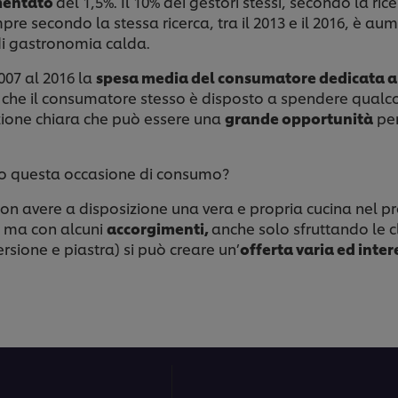
entato
del 1,5%. Il 10% dei gestori stessi, secondo la ric
re secondo la stessa ricerca, tra il 2013 e il 2016, è au
 di gastronomia calda.
07 al 2016 la
spesa media del consumatore dedicata a
ra che il consumatore stesso è disposto a spendere qualcos
zione chiara che può essere una
grande opportunità
per
lio questa occasione di consumo?
non avere a disposizione una vera e propria cucina nel pr
, ma con alcuni
accorgimenti,
anche solo sfruttando le 
rsione e piastra) si può creare un’
offerta varia ed inte