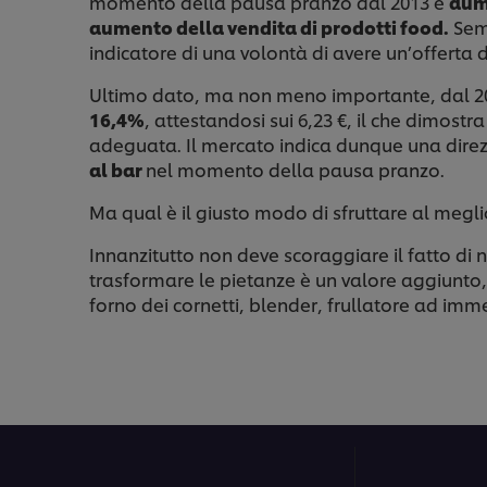
momento della pausa pranzo dal 2013 è
aum
aumento della vendita di prodotti food.
Semp
indicatore di una volontà di avere un’offerta
Ultimo dato, ma non meno importante, dal 20
16,4%
, attestandosi sui 6,23 €, il che dimost
adeguata. Il mercato indica dunque una dire
al bar
nel momento della pausa pranzo.
Ma qual è il giusto modo di sfruttare al meg
Innanzitutto non deve scoraggiare il fatto di 
trasformare le pietanze è un valore aggiunto
forno dei cornetti, blender, frullatore ad imme