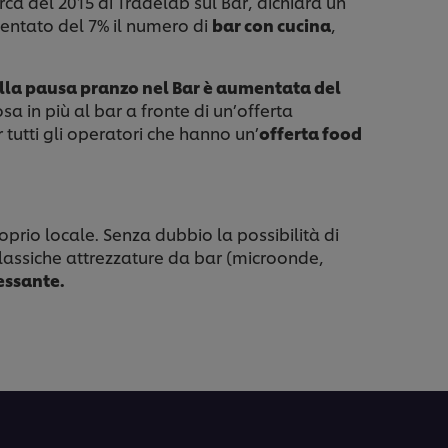
erca del 2015 di Tradelab sul Bar, dichiara un
mentato del 7% il numero di
bar con cucina
,
lla pausa pranzo nel Bar è aumentata del
a in più al bar a fronte di un’offerta
 tutti gli operatori che hanno un’
offerta food
oprio locale. Senza dubbio la possibilità di
classiche attrezzature da bar (microonde,
ressante.