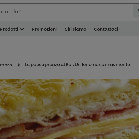
ercando?
Prodotti
Promozioni
Chi siamo
Contattaci
La pausa pranzo al Bar. Un fenomeno in aumento
pranzo