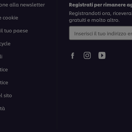
one alla newsletter
Registrati per rimanere a
Registrandoti ora, ricevera
e cookie
gratuiti e molto altro.
il tuo paese
Inserisci il tuo indirizzo 
cycle
i
tice
tice
 sito
ità