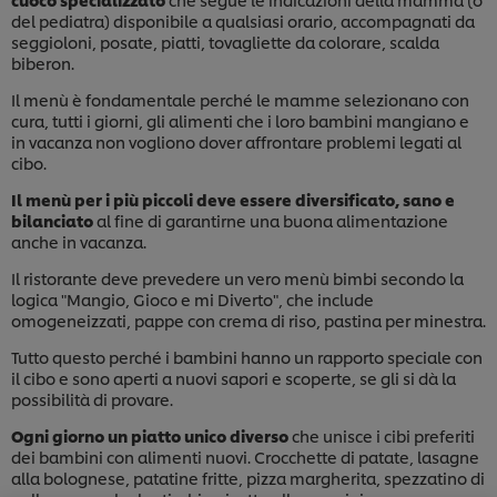
del pediatra) disponibile a qualsiasi orario, accompagnati da
seggioloni, posate, piatti, tovagliette da colorare, scalda
biberon.
Il menù è fondamentale perché le mamme selezionano con
cura, tutti i giorni, gli alimenti che i loro bambini mangiano e
in vacanza non vogliono dover affrontare problemi legati al
cibo.
Il menù per i più piccoli deve essere diversificato, sano e
bilanciato
al fine di garantirne una buona alimentazione
anche in vacanza.
Il ristorante deve prevedere un vero menù bimbi secondo la
logica "Mangio, Gioco e mi Diverto", che include
omogeneizzati, pappe con crema di riso, pastina per minestra.
Tutto questo perché i bambini hanno un rapporto speciale con
il cibo e sono aperti a nuovi sapori e scoperte, se gli si dà la
Usiamo cookies e tecnologie simili – anche di terze
possibilità di provare.
parti – per migliorare la tua esperienza online sul
nostro sito, beneficiare di alcune opportunità (come
Ogni giorno un piatto unico diverso
che unisce i cibi preferiti
salvare la tua "shopping basket" online) e – previo
dei bambini con alimenti nuovi. Crocchette di patate, lasagne
consenso – fornire funzionalità di social media
alla bolognese, patatine fritte, pizza margherita, spezzatino di
(Facebook, Instagram, etc.) e personalizzare i