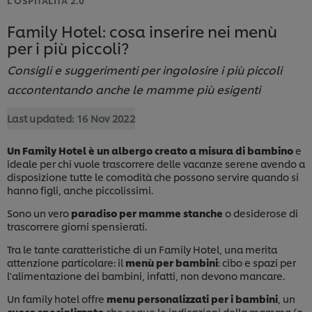
Family Hotel: cosa inserire nei menù
per i più piccoli?
Consigli e suggerimenti per ingolosire i più piccoli
accontentando anche le mamme più esigenti
Last updated:
16 Nov 2022
Un Family Hotel è un albergo
creato a misura di bambino
e
ideale per chi vuole trascorrere delle vacanze serene avendo a
disposizione tutte le comodità che possono servire quando si
hanno figli, anche piccolissimi.
Sono un vero
paradiso per mamme stanche
o desiderose di
trascorrere giorni spensierati.
Tra le tante caratteristiche di un Family Hotel, una merita
attenzione particolare: il
menù per bambini
: cibo e spazi per
l'alimentazione dei bambini, infatti, non devono mancare.
Un family hotel offre
menu personalizzati per i bambini
, un
cuoco specializzato
che segue le indicazioni della mamma (o