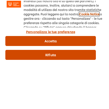
interessi (sul nostro sito e su quelli dei partners). I
Contattaci
cookies possono, inoltre, aiutarci a comprendere le
modalità di utilizzo del nostro sito tramite statistiche
aggregate. Puoi leggere qui la nostra
Cookie Notice
o
Registrazione alla newsletter
gestire ora - cliccando sul tasto "Personalizza" - le tue
preferenze rispetto alle singole categorie di cookies.
Preferenze cookie
Cliccando su "Rifiuta" oppure chiudendo il banner
tramite la X a destra, saranno utilizzati solo i cookies
Personalizza le tue preferenze
Seleziona il tuo paese
necessari e tecnici. Invece, cliccando su "Accetta",
acconsenti all’utilizzo di tutti i cookie del nostro sito.
Accetta
Please Recycle
Rifiuta
Note legali
Privacy notice
Cookie notice
Mappa del sito
Accessibilità