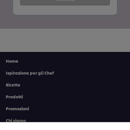
Home
Ispirazione per gli Chef
Ricette
Usiamo cookies e tecnologie simili – anche di terze
Prodotti
parti – per migliorare la tua esperienza online sul
nostro sito, beneficiare di alcune opportunità (come
Promozioni
salvare la tua "shopping basket" online) e – previo
consenso – fornire funzionalità di social media
Chi siamo
(Facebook, Instagram, etc.) e personalizzare i
contenuti e gli annunci che vedi in base ai tuoi