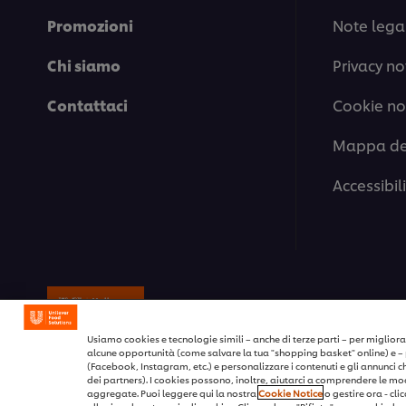
Promozioni
Note legal
Chi siamo
Privacy no
Contattaci
Cookie no
Mappa del
Accessibil
© 2026 Unilever Food Solutions / Tutt
Usiamo cookies e tecnologie simili – anche di terze parti – per migliorar
alcune opportunità (come salvare la tua "shopping basket" online) e – 
(Facebook, Instagram, etc.) e personalizzare i contenuti e gli annunci che 
dei partners). I cookies possono, inoltre, aiutarci a comprendere le moda
aggregate. Puoi leggere qui la nostra
Cookie Notice
o gestire ora - cli