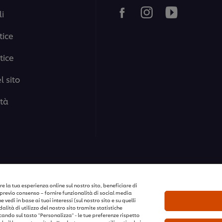
i
tice
tice
 sito
ità
i i diritti riservati
e la tua esperienza online sul nostro sito, beneficiare di
previo consenso – fornire funzionalità di social media
vedi in base ai tuoi interessi (sul nostro sito e su quelli
lità di utilizzo del nostro sito tramite statistiche
ccando sul tasto "Personalizza" - le tue preferenze rispetto